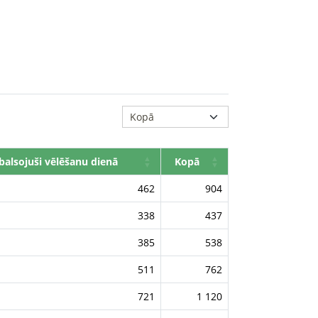
alsojuši vēlēšanu dienā
Kopā
462
904
338
437
385
538
511
762
721
1 120