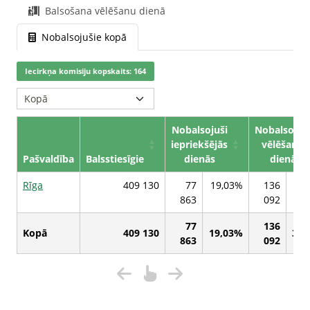
Balsošana vēlēšanu dienā
Nobalsojušie kopā
Iecirkņa komisiju kopskaits: 164
Nobalsojuši
Nobalsojuš
iepriekšējās
vēlēšanu
Pašvaldība
Balsstiesīgie
dienās
dienā
Rīga
409 130
77
19,03%
136
33,
863
092
77
136
Kopā
409 130
19,03%
33,
863
092