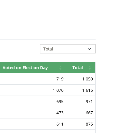
Voted on Election Day
Total
719
1 050
1 076
1 615
695
971
473
667
611
875