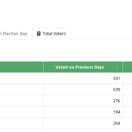
n Election Day
Total Voters
Voted on Previous Days
331
539
276
194
264