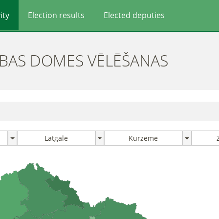
ity
Election results
Elected deputies
ĪBAS DOMES VĒLĒŠANAS
Latgale
Kurzeme