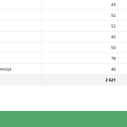
43
52
52
45
50
78
misija
40
2 621