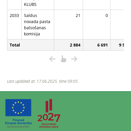
KLUBS
2033
Saldus
21
0
21
novada pasta
balsošanas
komisija
Total
2 884
6 691
9 575
Last updated at: 17.06.2025. time 09:05