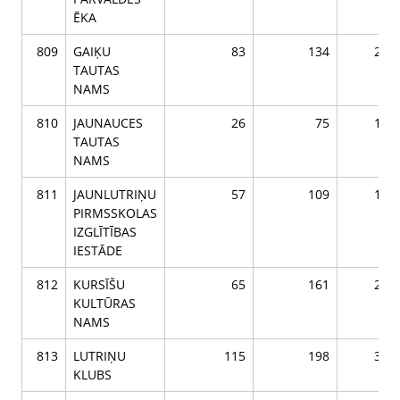
ĒKA
809
GAIĶU
83
134
217
TAUTAS
NAMS
810
JAUNAUCES
26
75
101
TAUTAS
NAMS
811
JAUNLUTRIŅU
57
109
166
PIRMSSKOLAS
IZGLĪTĪBAS
IESTĀDE
812
KURSĪŠU
65
161
226
KULTŪRAS
NAMS
813
LUTRIŅU
115
198
313
KLUBS