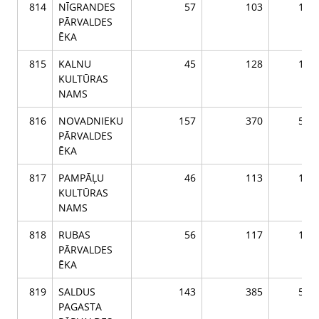
814
NĪGRANDES
57
103
160
PĀRVALDES
ĒKA
815
KALNU
45
128
173
KULTŪRAS
NAMS
816
NOVADNIEKU
157
370
527
PĀRVALDES
ĒKA
817
PAMPĀĻU
46
113
159
KULTŪRAS
NAMS
818
RUBAS
56
117
173
PĀRVALDES
ĒKA
819
SALDUS
143
385
528
PAGASTA