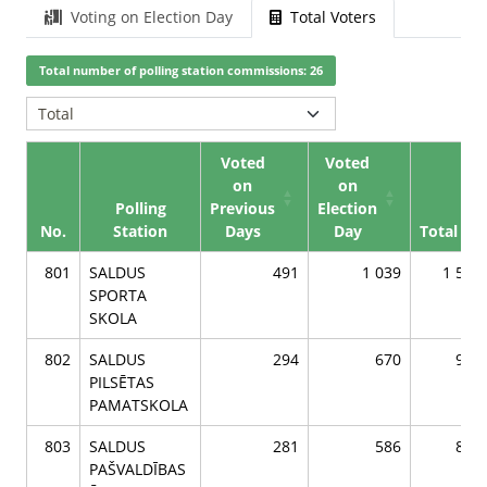
Voting on Election Day
Total Voters
Total number of polling station commissions: 26
Voted
Voted
on
on
Polling
Previous
Election
No.
Station
Days
Day
Total
801
SALDUS
491
1 039
1 530
SPORTA
SKOLA
802
SALDUS
294
670
964
PILSĒTAS
PAMATSKOLA
803
SALDUS
281
586
867
PAŠVALDĪBAS