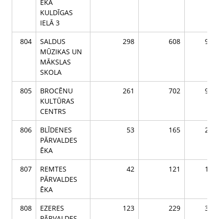
ĒKA
KULDĪGAS
IELĀ 3
804
SALDUS
298
608
906
MŪZIKAS UN
MĀKSLAS
SKOLA
805
BROCĒNU
261
702
963
KULTŪRAS
CENTRS
806
BLĪDENES
53
165
218
PĀRVALDES
ĒKA
807
REMTES
42
121
163
PĀRVALDES
ĒKA
808
EZERES
123
229
352
PĀRVALDES