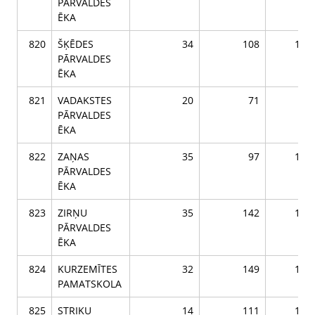
PĀRVALDES
ĒKA
820
ŠĶĒDES
34
108
142
PĀRVALDES
ĒKA
821
VADAKSTES
20
71
91
PĀRVALDES
ĒKA
822
ZAŅAS
35
97
132
PĀRVALDES
ĒKA
823
ZIRŅU
35
142
177
PĀRVALDES
ĒKA
824
KURZEMĪTES
32
149
181
PAMATSKOLA
825
STRIĶU
14
111
125