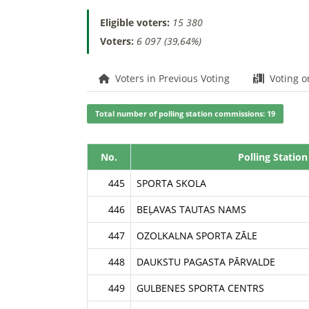
Eligible voters:
15 380
Voters:
6 097 (39,64%)
Voters in Previous Voting
Voting o
Total number of polling station commissions: 19
No.
Polling Station
445
SPORTA SKOLA
446
BEĻAVAS TAUTAS NAMS
447
OZOLKALNA SPORTA ZĀLE
448
DAUKSTU PAGASTA PĀRVALDE
449
GULBENES SPORTA CENTRS