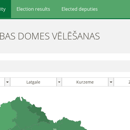
ity
Election results
Elected deputies
ĪBAS DOMES VĒLĒŠANAS
Latgale
Kurzeme