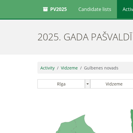
PV2025
Candidate lists
Activ
2025. GADA PAŠVALD
Activity
Vidzeme
Gulbenes novads
Rīga
Vidzeme