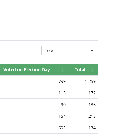
Voted on Election Day
Total
799
1 259
113
172
90
136
154
215
693
1 134