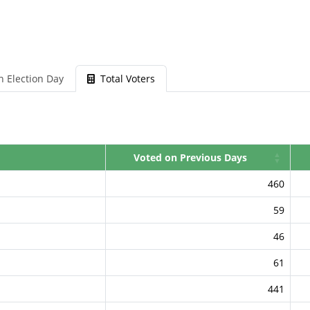
n Election Day
Total Voters
Voted on Previous Days
460
59
46
61
441