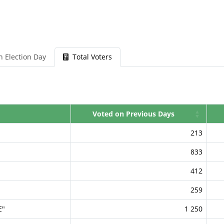
n Election Day
Total Voters
Voted on Previous Days
213
833
412
259
E"
1 250