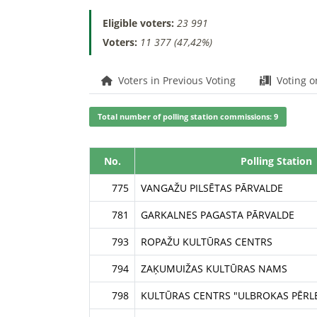
Eligible voters:
23 991
Voters:
11 377 (47,42%)
Voters in Previous Voting
Voting o
Total number of polling station commissions: 9
No.
Polling Station
775
VANGAŽU PILSĒTAS PĀRVALDE
781
GARKALNES PAGASTA PĀRVALDE
793
ROPAŽU KULTŪRAS CENTRS
794
ZAĶUMUIŽAS KULTŪRAS NAMS
798
KULTŪRAS CENTRS "ULBROKAS PĒRL