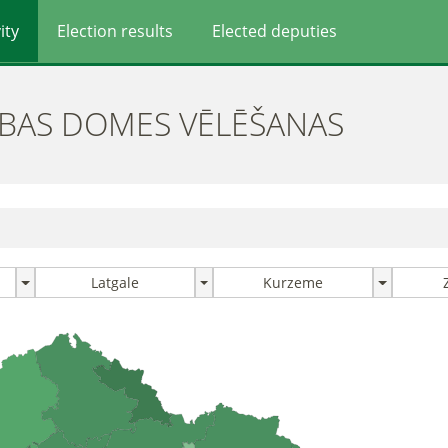
ity
Election results
Elected deputies
ĪBAS DOMES VĒLĒŠANAS
Latgale
Kurzeme