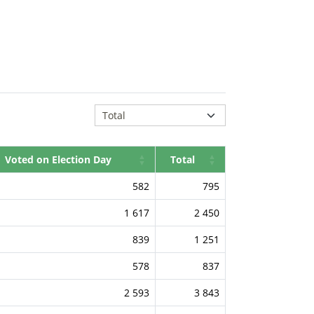
Voted on Election Day
Total
582
795
1 617
2 450
839
1 251
578
837
2 593
3 843