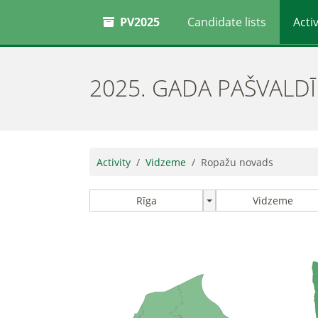
PV2025
Candidate lists
Activ
2025. GADA PAŠVALD
Activity
Vidzeme
Ropažu novads
Rīga
Vidzeme