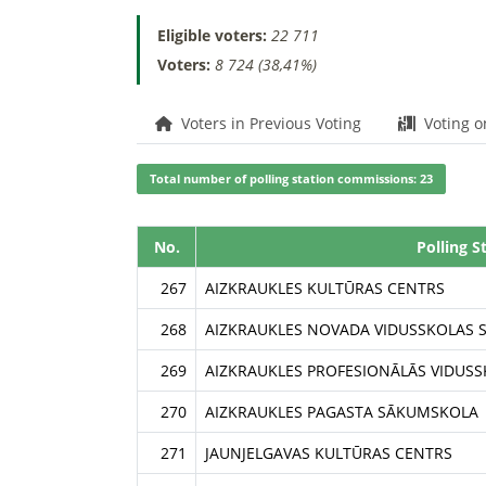
Eligible voters:
22 711
Voters:
8 724 (38,41%)
Voters in Previous Voting
Voting o
Total number of polling station commissions: 23
No.
Polling S
267
AIZKRAUKLES KULTŪRAS CENTRS
268
AIZKRAUKLES NOVADA VIDUSSKOLAS 
269
AIZKRAUKLES PROFESIONĀLĀS VIDUSS
270
AIZKRAUKLES PAGASTA SĀKUMSKOLA
271
JAUNJELGAVAS KULTŪRAS CENTRS