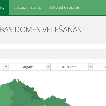
ity
Election results
Elected deputies
ĪBAS DOMES VĒLĒŠANAS
Latgale
Kurzeme