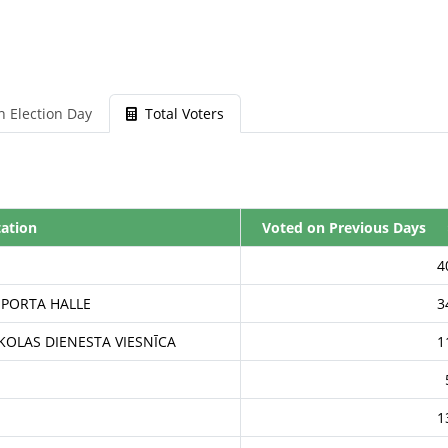
n Election Day
Total Voters
tation
Voted on Previous Days
4
SPORTA HALLE
3
KOLAS DIENESTA VIESNĪCA
1
1