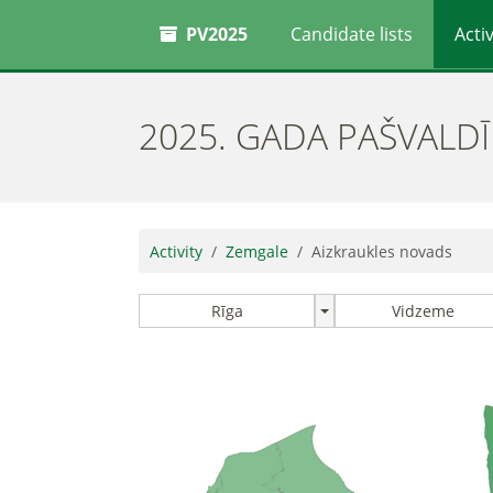
PV2025
Candidate lists
Activ
2025. GADA PAŠVALD
Activity
Zemgale
Aizkraukles novads
Rīga
Vidzeme