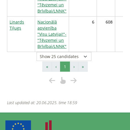
"Tēvzemei un
Brīvībai/LNNK"
Linards
Nacionālā
6
608
Tiļugs
apvienība
"Visu Latvijai!"-
"Tēvzemei un
Brīvībai/LNNK"
«
‹
1
›
»
Last updated at: 20.06.2025. time 18:59