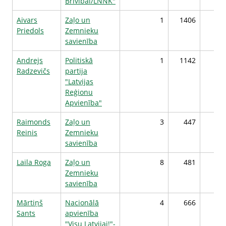
Brīvībai/LNNK"
Aivars
Zaļo un
1
1406
Priedols
Zemnieku
savienība
Andrejs
Politiskā
1
1142
Radzevičs
partija
"Latvijas
Reģionu
Apvienība"
Raimonds
Zaļo un
3
447
Reinis
Zemnieku
savienība
Laila Roga
Zaļo un
8
481
Zemnieku
savienība
Mārtiņš
Nacionālā
4
666
Sants
apvienība
"Visu Latvijai!"-