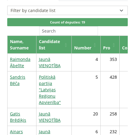
Count of deputies: 19
Name,
Candidate
Surname
list
Number
Pro
Contr
Raimonda
Jaunā
4
353
Ābelīte
VIENOTĪBA
Sandris
Politiskā
5
428
Bēča
partija
"Latvijas
Reģionu
Apvienība"
Gatis
Jaunā
20
258
Brēdiķis
VIENOTĪBA
Ainars
Jaunā
6
232