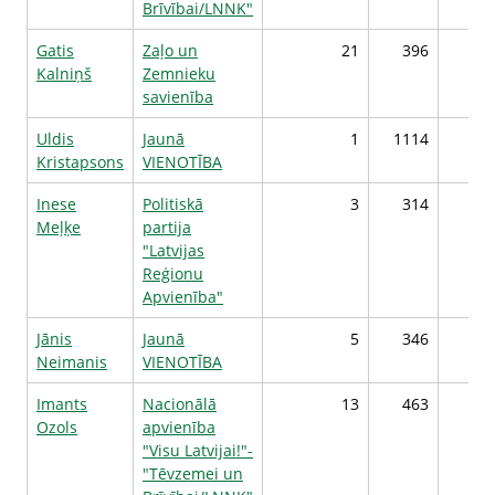
Brīvībai/LNNK"
Gatis
Zaļo un
21
396
Kalniņš
Zemnieku
savienība
Uldis
Jaunā
1
1114
Kristapsons
VIENOTĪBA
Inese
Politiskā
3
314
Meļķe
partija
"Latvijas
Reģionu
Apvienība"
Jānis
Jaunā
5
346
Neimanis
VIENOTĪBA
Imants
Nacionālā
13
463
Ozols
apvienība
"Visu Latvijai!"-
"Tēvzemei un