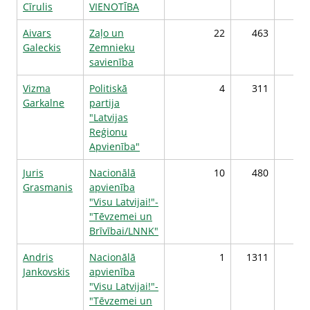
Cīrulis
VIENOTĪBA
Aivars
Zaļo un
22
463
Galeckis
Zemnieku
savienība
Vizma
Politiskā
4
311
Garkalne
partija
"Latvijas
Reģionu
Apvienība"
Juris
Nacionālā
10
480
Grasmanis
apvienība
"Visu Latvijai!"-
"Tēvzemei un
Brīvībai/LNNK"
Andris
Nacionālā
1
1311
Jankovskis
apvienība
"Visu Latvijai!"-
"Tēvzemei un