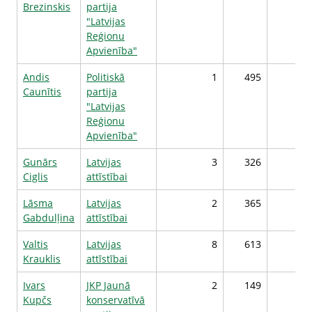
Brezinskis
partija
"Latvijas
Reģionu
Apvienība"
Andis
Politiskā
1
495
Caunītis
partija
"Latvijas
Reģionu
Apvienība"
Gunārs
Latvijas
3
326
2
Ciglis
attīstībai
Lāsma
Latvijas
2
365
2
Gabdulļina
attīstībai
Valtis
Latvijas
8
613
2
Krauklis
attīstībai
Ivars
JKP Jaunā
2
149
Kupčs
konservatīvā