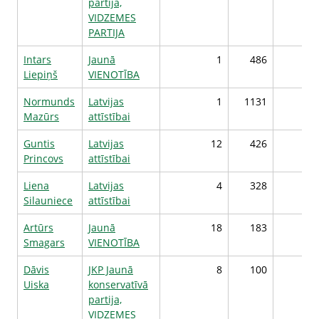
partija,
VIDZEMES
PARTIJA
Intars
Jaunā
1
486
Liepiņš
VIENOTĪBA
Normunds
Latvijas
1
1131
1
Mazūrs
attīstībai
Guntis
Latvijas
12
426
1
Princovs
attīstībai
Liena
Latvijas
4
328
1
Silauniece
attīstībai
Artūrs
Jaunā
18
183
Smagars
VIENOTĪBA
Dāvis
JKP Jaunā
8
100
Uiska
konservatīvā
partija,
VIDZEMES