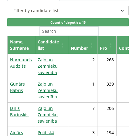
Count of deputies: 15
Name,
Candidate
Surname
list
Number
Pro
Contra
Normunds
Zaļo un
2
268
2
Audzišs
Zemnieku
savienība
Gunārs
Zaļo un
1
339
1
Babris
Zemnieku
savienība
Jānis
Zaļo un
7
206
1
Barinskis
Zemnieku
savienība
Ainārs
Politiskā
3
194
1