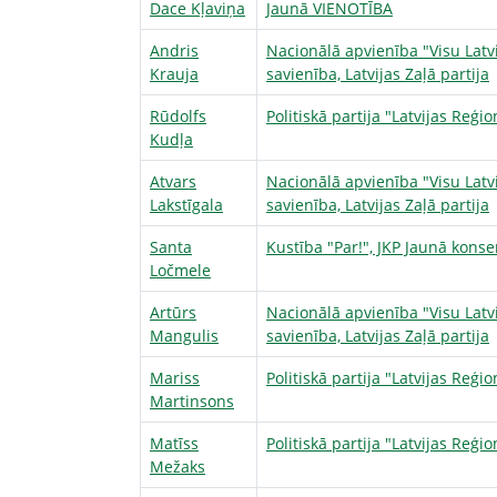
Dace Kļaviņa
Jaunā VIENOTĪBA
Andris
Nacionālā apvienība "Visu Latv
Krauja
savienība, Latvijas Zaļā partija
Rūdolfs
Politiskā partija "Latvijas Reģi
Kudļa
Atvars
Nacionālā apvienība "Visu Latv
Lakstīgala
savienība, Latvijas Zaļā partija
Santa
Kustība "Par!", JKP Jaunā konser
Ločmele
Artūrs
Nacionālā apvienība "Visu Latv
Mangulis
savienība, Latvijas Zaļā partija
Mariss
Politiskā partija "Latvijas Reģi
Martinsons
Matīss
Politiskā partija "Latvijas Reģi
Mežaks