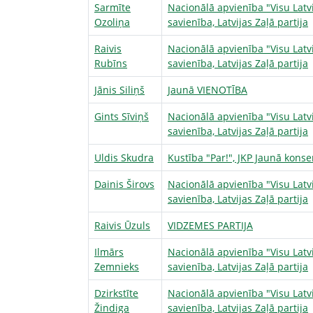
Sarmīte
Nacionālā apvienība "Visu Latv
Ozoliņa
savienība, Latvijas Zaļā partija
Raivis
Nacionālā apvienība "Visu Latv
Rubīns
savienība, Latvijas Zaļā partija
Jānis Siliņš
Jaunā VIENOTĪBA
Gints Sīviņš
Nacionālā apvienība "Visu Latv
savienība, Latvijas Zaļā partija
Uldis Skudra
Kustība "Par!", JKP Jaunā konser
Dainis Širovs
Nacionālā apvienība "Visu Latv
savienība, Latvijas Zaļā partija
Raivis Ūzuls
VIDZEMES PARTIJA
Ilmārs
Nacionālā apvienība "Visu Latv
Zemnieks
savienība, Latvijas Zaļā partija
Dzirkstīte
Nacionālā apvienība "Visu Latv
Žindiga
savienība, Latvijas Zaļā partija