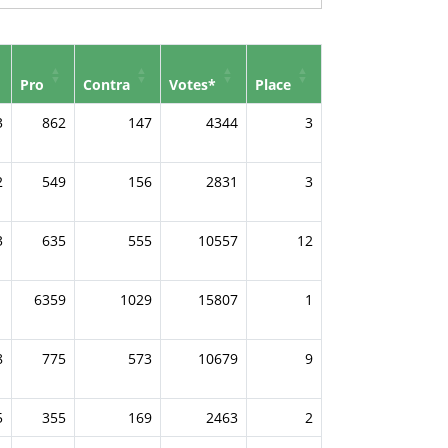
Pro
Contra
Votes*
Place
3
862
147
4344
3
2
549
156
2831
3
3
635
555
10557
12
1
6359
1029
15807
1
8
775
573
10679
9
5
355
169
2463
2