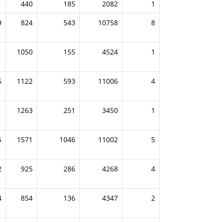
1
440
185
2082
1
9
824
543
10758
8
1
1050
155
4524
1
6
1122
593
11006
4
1
1263
251
3450
1
5
1571
1046
11002
5
2
925
286
4268
4
4
854
136
4347
2