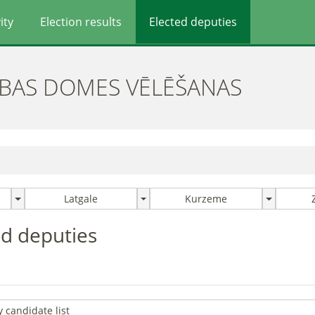
ity
Election results
Elected deputies
ĪBAS DOMES VĒLĒŠANAS
Latgale
Kurzeme
ted deputies