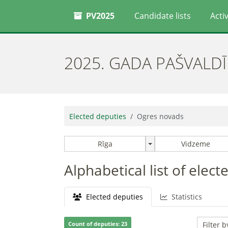
PV2025
Candidate lists
Activ
2025. GADA PAŠVALD
Elected deputies
Ogres novads
Rīga
Vidzeme
Alphabetical list of elec
Elected deputies
Statistics
Count of deputies: 23