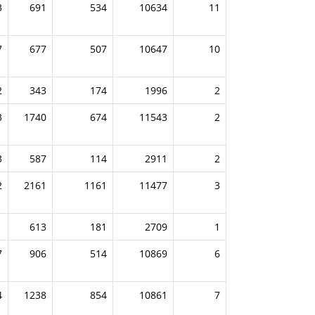
3
691
534
10634
11
7
677
507
10647
10
2
343
174
1996
2
3
1740
674
11543
2
3
587
114
2911
2
2
2161
1161
11477
3
1
613
181
2709
1
7
906
514
10869
6
4
1238
854
10861
7