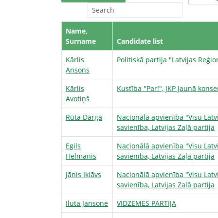
Name,
Surname
Candidate list
Kārlis
Politiskā partija "Latvijas Reģi
Ansons
Kārlis
Kustība "Par!", JKP Jaunā konser
Avotiņš
Rūta Dārgā
Nacionālā apvienība "Visu Latv
savienība, Latvijas Zaļā partija
Egils
Nacionālā apvienība "Visu Latv
Helmanis
savienība, Latvijas Zaļā partija
Jānis Iklāvs
Nacionālā apvienība "Visu Latv
savienība, Latvijas Zaļā partija
Iluta Jansone
VIDZEMES PARTIJA