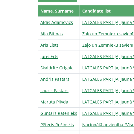
Name, Surname
Candidate list
Aldis Adamovičs
LATGALES PARTIJA, Jaunā V
Aija Bitinas
Zaļo un Zemnieku savien
Āris Elsts
Zaļo un Zemnieku savien
Juris Erts
LATGALES PARTIJA, Jaunā V
Skaidrīte Grigale
LATGALES PARTIJA, Jaunā V
Andris Pastars
LATGALES PARTIJA, Jaunā V
Lauris Pastars
LATGALES PARTIJA, Jaunā V
Maruta Plivda
LATGALES PARTIJA, Jaunā V
Guntars Ratenieks
LATGALES PARTIJA, Jaunā V
Pēteris Rožinskis
Nacionālā apvienība "Visu