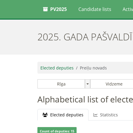
PV2025
Candidate lists
Activ
2025. GADA PAŠVALD
Elected deputies
Preiļu novads
Rīga
Vidzeme
Alphabetical list of elec
Elected deputies
Statistics
Count of deputies: 15