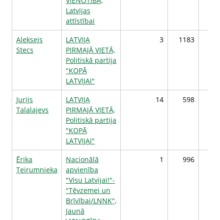
VIENOTĪBA,
Latvijas
attīstībai
Aleksejs
LATVIJA
3
1183
Stecs
PIRMAJĀ VIETĀ,
Politiskā partija
"KOPĀ
LATVIJAI"
Jurijs
LATVIJA
14
598
Talalajevs
PIRMAJĀ VIETĀ,
Politiskā partija
"KOPĀ
LATVIJAI"
Ērika
Nacionālā
1
996
Teirumnieka
apvienība
"Visu Latvijai!"-
"Tēvzemei un
Brīvībai/LNNK",
Jaunā