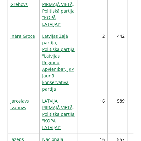
Grehovs
PIRMAJĀ VIETĀ,
Politiskā partija
"KOPĀ
LATVIJAI"
Ināra Groce
Latvijas Zaļā
2
442
partija,
Politiskā partija
"Latvijas
Reģionu
Apvienība", JKP
Jaunā
konservatīvā
partija
Jaroslavs
LATVIJA
16
589
Ivanovs
PIRMAJĀ VIETĀ,
Politiskā partija
"KOPĀ
LATVIJAI"
Jāzeps
Nacionālā
16
557