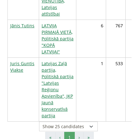
VIENOTĪBA,
Latvijas
attīstībai
Jānis Tutins
LATVIJA
6
767
PIRMAJĀ VIETĀ,
Politiskā partija
"KOPĀ
LATVIJAI"
Juris Guntis
Latvijas Zaļā
1
533
Vjakse
partija,
Politiskā partija
"Latvijas
Reģionu
Apvienība", JKP
Jaunā
konservatīvā
partija
«
‹
1
›
»