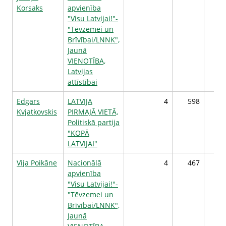
Korsaks
apvienība
"Visu Latvijai!"-
"Tēvzemei un
Brīvībai/LNNK",
Jaunā
VIENOTĪBA,
Latvijas
attīstībai
Edgars
LATVIJA
4
598
Kvjatkovskis
PIRMAJĀ VIETĀ,
Politiskā partija
"KOPĀ
LATVIJAI"
Vija Poikāne
Nacionālā
4
467
apvienība
"Visu Latvijai!"-
"Tēvzemei un
Brīvībai/LNNK",
Jaunā