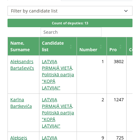
Count of deputies: 13
Name,
Candidate
Surname
list
Number
Pro
Cont
Aleksandrs
LATVIJA
1
3802
Bartaševičs
PIRMAJĀ VIETĀ,
Politiskā partija
"KOPĀ
LATVIJAI"
Karīna
LATVIJA
2
1247
Bartkeviča
PIRMAJĀ VIETĀ,
Politiskā partija
"KOPĀ
LATVIJAI"
Aleksejs
LATVIJA
9
725