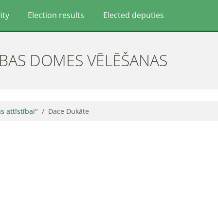
ity
Election results
Elected deputies
ĪBAS DOMES VĒLĒŠANAS
as attīstībai"
Dace Dukāte