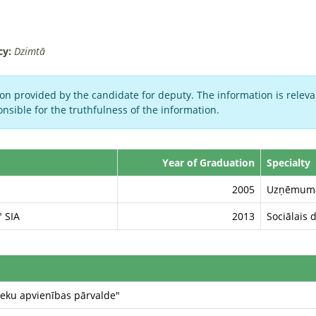
cy:
Dzimtā
on provided by the candidate for deputy. The information is relevan
nsible for the truthfulness of the information.
Year of Graduation
Specialty
2005
Uzņēmuma 
" SIA
2013
Sociālais 
eku apvienības pārvalde"