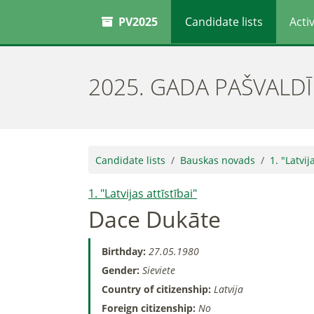
PV2025
Candidate lists
Activ
2025. GADA PAŠVALD
Candidate lists
Bauskas novads
1. "Latvij
1. "Latvijas attīstībai"
Dace Dukāte
Birthday:
27.05.1980
Gender:
Sieviete
Country of citizenship:
Latvija
Foreign citizenship:
No