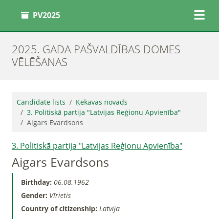
PV2025
2025. GADA PAŠVALDĪBAS DOMES
VĒLĒŠANAS
Candidate lists
Ķekavas novads
3. Politiskā partija "Latvijas Reģionu Apvienība"
Aigars Evardsons
3. Politiskā partija "Latvijas Reģionu Apvienība"
Aigars Evardsons
Birthday:
06.08.1962
Gender:
Vīrietis
Country of citizenship:
Latvija