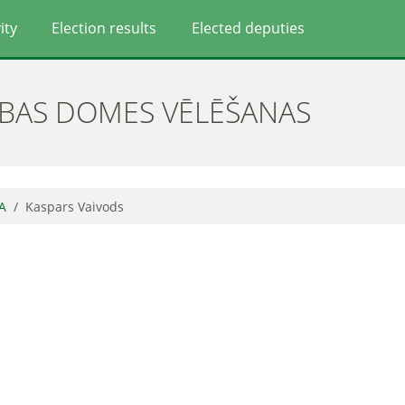
ity
Election results
Elected deputies
ĪBAS DOMES VĒLĒŠANAS
A
Kaspars Vaivods