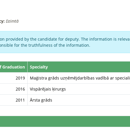
cy:
Dzimtā
on provided by the candidate for deputy. The information is relevan
nsible for the truthfulness of the information.
f Graduation
Specialty
2019
Maģistra grāds uzņēmējdarbības vadībā ar specializ
2016
Vispārējais ķirurgs
2011
Ārsta grāds