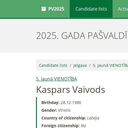
PV2025
Candidate lists
Activ
2025. GADA PAŠVALD
Candidate lists
Jelgava
5. Jaunā VIENOTĪB
5. Jaunā VIENOTĪBA
Kaspars Vaivods
Birthday:
28.12.1986
Gender:
Vīrietis
Country of citizenship:
Latvija
Foreign citizenship:
No