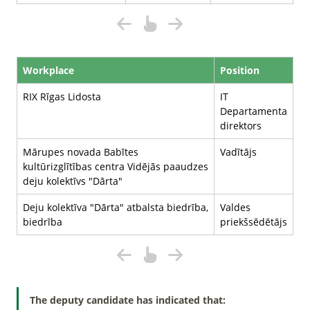
Workplace
Position
RIX Rīgas Lidosta
IT
Departamenta
direktors
Mārupes novada Babītes
Vadītājs
kultūrizglītības centra Vidējās paaudzes
deju kolektīvs "Dārta"
Deju kolektīva "Dārta" atbalsta biedrība,
Valdes
biedrība
priekšsēdētājs
The deputy candidate has indicated that: