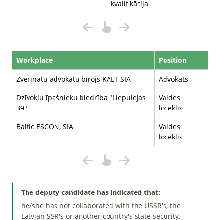
kvalifikācija
Workplace
Position
Zvērinātu advokātu birojs KALT SIA
Advokāts
Dzīvokļu īpašnieku biedrība "Liepulejas
Valdes
39"
loceklis
Baltic ESCON, SIA
Valdes
loceklis
The deputy candidate has indicated that:
he/she has not collaborated with the USSR's, the
Latvian SSR's or another country's state security,