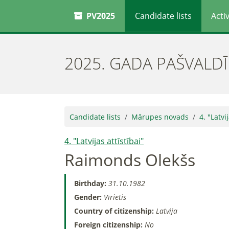
PV2025
Candidate lists
Activ
2025. GADA PAŠVALD
Candidate lists
Mārupes novads
4. "Latvi
4. "Latvijas attīstībai"
Raimonds Olekšs
Birthday:
31.10.1982
Gender:
Vīrietis
Country of citizenship:
Latvija
Foreign citizenship:
No