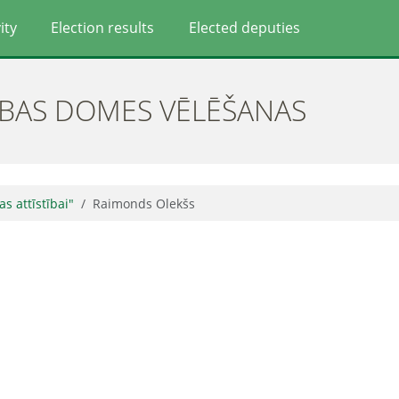
ity
Election results
Elected deputies
ĪBAS DOMES VĒLĒŠANAS
jas attīstībai"
Raimonds Olekšs