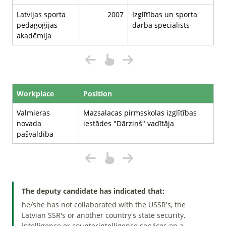
Latvijas sporta
2007
Izglītības un sporta
pedagoģijas
darba speciālists
akadēmija
Workplace
Position
Valmieras
Mazsalacas pirmsskolas izglītības
novada
iestādes "Dārziņš" vadītāja
pašvaldība
The deputy candidate has indicated that:
he/she has not collaborated with the USSR's, the
Latvian SSR's or another country's state security,
intelligence or counterintelligence services on a