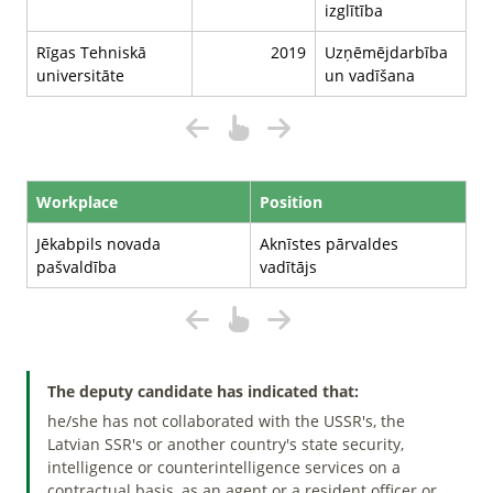
izglītība
Rīgas Tehniskā
2019
Uzņēmējdarbība
universitāte
un vadīšana
Workplace
Position
Jēkabpils novada
Aknīstes pārvaldes
pašvaldība
vadītājs
The deputy candidate has indicated that:
he/she has not collaborated with the USSR's, the
Latvian SSR's or another country's state security,
intelligence or counterintelligence services on a
contractual basis, as an agent or a resident officer or