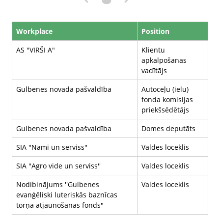
Workplace
Position
AS "VIRŠI A"
Klientu
apkalpošanas
vadītājs
Gulbenes novada pašvaldība
Autoceļu (ielu)
fonda komisijas
priekšsēdētājs
Gulbenes novada pašvaldība
Domes deputāts
SIA ''Nami un serviss''
Valdes loceklis
SIA ''Agro vide un serviss''
Valdes loceklis
Nodibinājums ''Gulbenes
Valdes loceklis
evanģēliski luteriskās baznīcas
torņa atjaunošanas fonds"