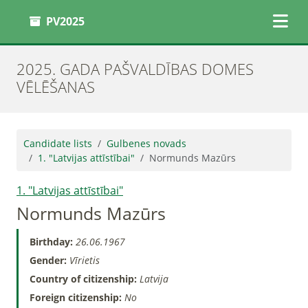
PV2025
2025. GADA PAŠVALDĪBAS DOMES
VĒLĒŠANAS
Candidate lists
Gulbenes novads
1. "Latvijas attīstībai"
Normunds Mazūrs
1. "Latvijas attīstībai"
Normunds Mazūrs
Birthday:
26.06.1967
Gender:
Vīrietis
Country of citizenship:
Latvija
Foreign citizenship:
No