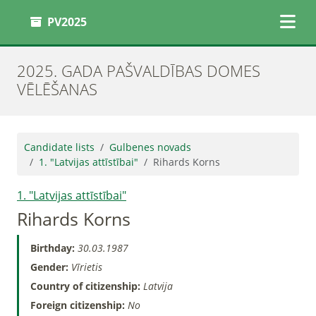
PV2025
2025. GADA PAŠVALDĪBAS DOMES
VĒLĒŠANAS
Candidate lists
Gulbenes novads
1. "Latvijas attīstībai"
Rihards Korns
1. "Latvijas attīstībai"
Rihards Korns
Birthday:
30.03.1987
Gender:
Vīrietis
Country of citizenship:
Latvija
Foreign citizenship:
No