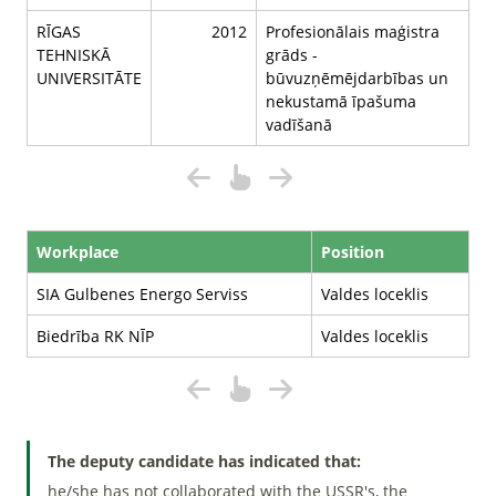
RĪGAS
2012
Profesionālais maģistra
TEHNISKĀ
grāds -
UNIVERSITĀTE
būvuzņēmējdarbības un
nekustamā īpašuma
vadīšanā
Workplace
Position
SIA Gulbenes Energo Serviss
Valdes loceklis
Biedrība RK NĪP
Valdes loceklis
The deputy candidate has indicated that:
he/she has not collaborated with the USSR's, the