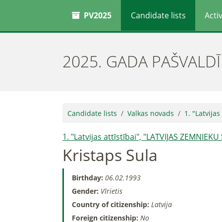
PV2025
Candidate lists
Activ
2025. GADA PAŠVALD
Candidate lists
Valkas novads
1. "Latvija
1. "Latvijas attīstībai", "LATVIJAS ZEMNIEK
Kristaps Sula
Birthday:
06.02.1993
Gender:
Vīrietis
Country of citizenship:
Latvija
Foreign citizenship:
No