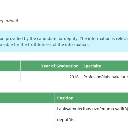
cy:
dzimtā
on provided by the candidate for deputy. The information is relevan
nsible for the truthfulness of the information.
Year of Graduation
Specialty
2016
Profesionālais bakalau
Position
Lauksaimniecības uzņēmuma vadītāj
deputāts