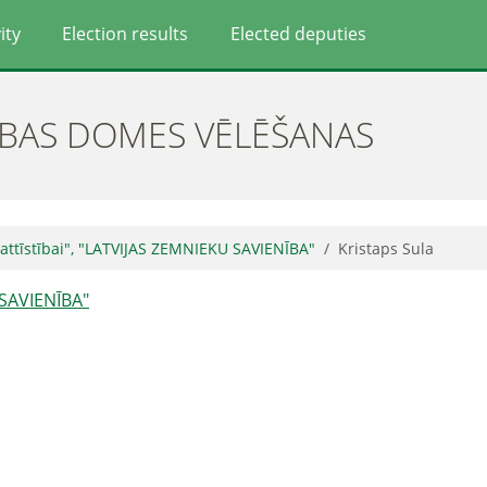
ity
Election results
Elected deputies
ĪBAS DOMES VĒLĒŠANAS
s attīstībai", "LATVIJAS ZEMNIEKU SAVIENĪBA"
Kristaps Sula
U SAVIENĪBA"