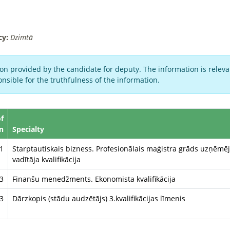
cy:
Dzimtā
on provided by the candidate for deputy. The information is relevan
nsible for the truthfulness of the information.
f
n
Specialty
1
Starptautiskais bizness. Profesionālais maģistra grāds uzņē
vadītāja kvalifikācija
3
Finanšu menedžments. Ekonomista kvalifikācija
3
Dārzkopis (stādu audzētājs) 3.kvalifikācijas līmenis