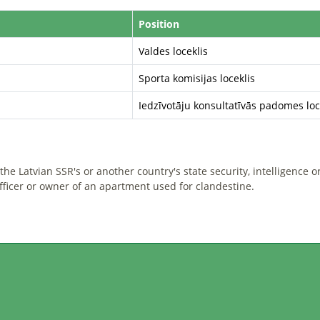
Position
Valdes loceklis
Sporta komisijas loceklis
Iedzīvotāju konsultatīvās padomes loc
he Latvian SSR's or another country's state security, intelligence o
officer or owner of an apartment used for clandestine.