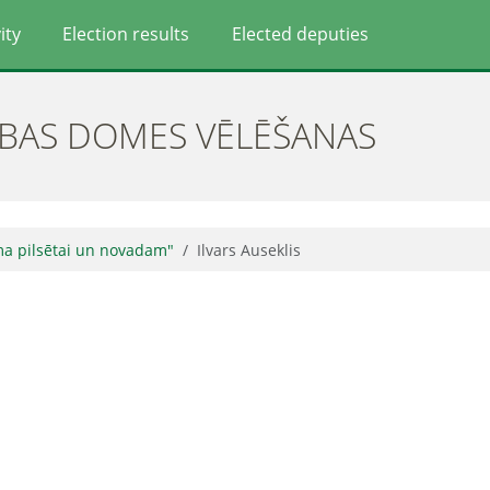
ity
Election results
Elected deputies
ĪBAS DOMES VĒLĒŠANAS
ma pilsētai un novadam"
Ilvars Auseklis