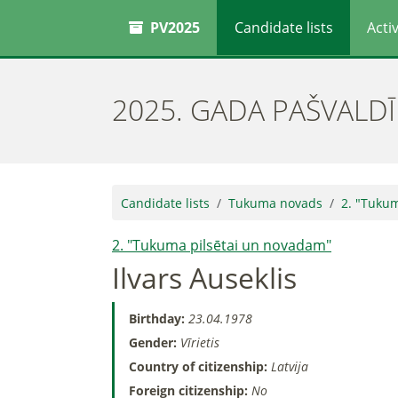
PV2025
Candidate lists
Activ
2025. GADA PAŠVALD
Candidate lists
Tukuma novads
2. "Tuku
2. "Tukuma pilsētai un novadam"
Ilvars Auseklis
Birthday:
23.04.1978
Gender:
Vīrietis
Country of citizenship:
Latvija
Foreign citizenship:
No