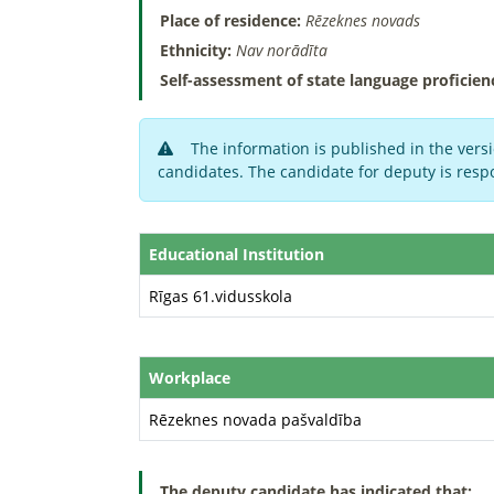
Place of residence:
Rēzeknes novads
Ethnicity:
Nav norādīta
Self-assessment of state language proficien
The information is published in the versi
candidates. The candidate for deputy is respo
Educational Institution
Rīgas 61.vidusskola
Workplace
Rēzeknes novada pašvaldība
The deputy candidate has indicated that: