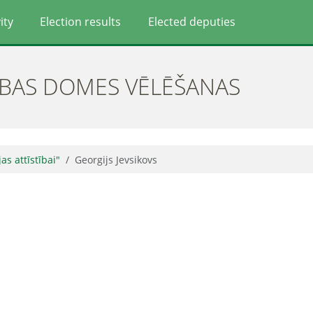
ity
Election results
Elected deputies
ĪBAS DOMES VĒLĒŠANAS
jas attīstībai"
Georgijs Jevsikovs