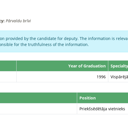
cy:
Pārvaldu brīvi
on provided by the candidate for deputy. The information is relevan
nsible for the truthfulness of the information.
Year of Graduation
Specialt
1996
Vispārējā
Position
Priekšsēdētāja vietnieks