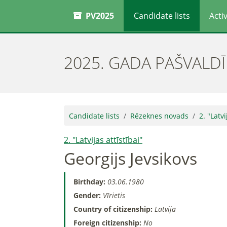
PV2025
Candidate lists
Activ
2025. GADA PAŠVALD
Candidate lists
Rēzeknes novads
2. "Latvi
2. "Latvijas attīstībai"
Georgijs Jevsikovs
Birthday:
03.06.1980
Gender:
Vīrietis
Country of citizenship:
Latvija
Foreign citizenship:
No