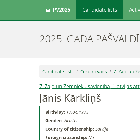
PV2025
Candidate lists
Activ
2025. GADA PAŠVALD
Candidate lists
Cēsu novads
7. Zaļo un Ze
7. Zaļo un Zemnieku savienība, "Latvijas att
Jānis Kārkliņš
Birthday:
17.04.1975
Gender:
Vīrietis
Country of citizenship:
Latvija
Foreign citizenship:
No