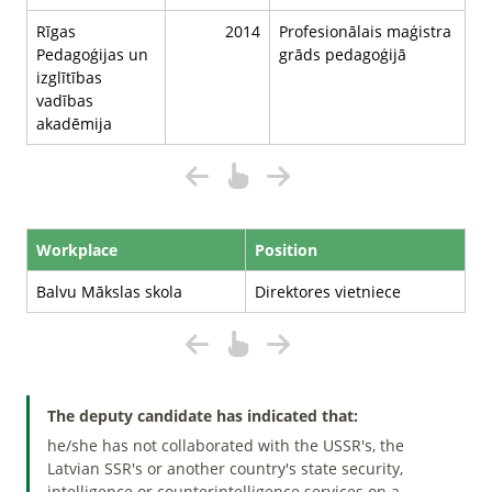
Rīgas
2014
Profesionālais maģistra
Pedagoģijas un
grāds pedagoģijā
izglītības
vadības
akadēmija
Workplace
Position
Balvu Mākslas skola
Direktores vietniece
The deputy candidate has indicated that:
he/she has not collaborated with the USSR's, the
Latvian SSR's or another country's state security,
intelligence or counterintelligence services on a