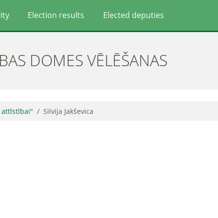
ity
Election results
Elected deputies
ĪBAS DOMES VĒLĒŠANAS
 attīstībai"
Silvija Jakševica