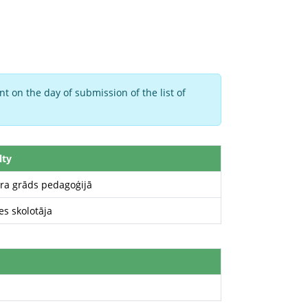
t on the day of submission of the list of
lty
ra grāds pedagoģijā
es skolotāja