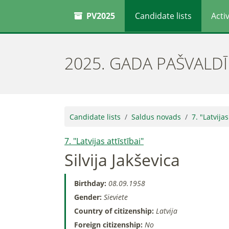
PV2025
Candidate lists
Activ
2025. GADA PAŠVALD
Candidate lists
Saldus novads
7. "Latvijas
7. "Latvijas attīstībai"
Silvija Jakševica
Birthday:
08.09.1958
Gender:
Sieviete
Country of citizenship:
Latvija
Foreign citizenship:
No