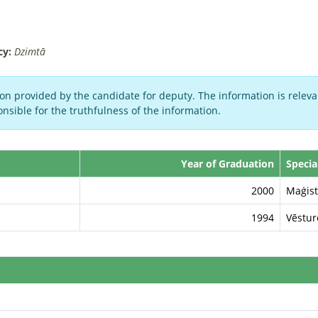
cy:
Dzimtā
on provided by the candidate for deputy. The information is relevan
nsible for the truthfulness of the information.
Year of Graduation
Specia
2000
Maģist
1994
Vēstur