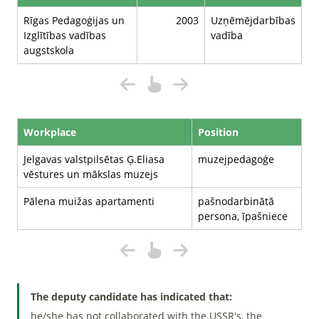
Rīgas Pedagoģijas un
2003
Uzņēmējdarbības
Izglītības vadības
vadība
augstskola
Workplace
Position
Jelgavas valstpilsētas Ģ.Eliasa
muzejpedagoģe
vēstures un mākslas muzejs
Pālena muižas apartamenti
pašnodarbinātā
persona, īpašniece
The deputy candidate has indicated that:
he/she has not collaborated with the USSR's, the