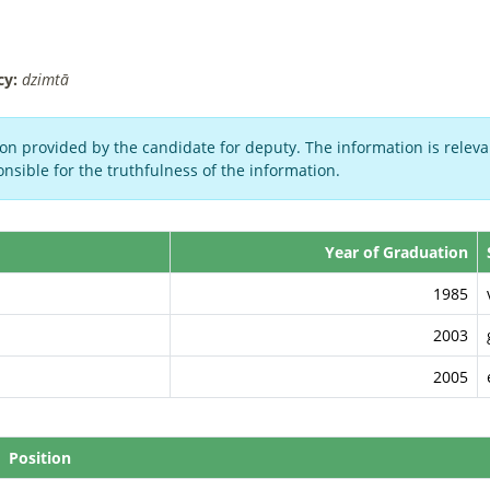
cy:
dzimtā
on provided by the candidate for deputy. The information is relevan
nsible for the truthfulness of the information.
Year of Graduation
1985
2003
2005
Position