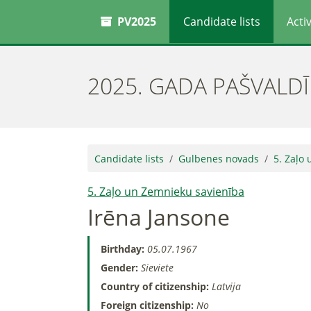
PV2025
Candidate lists
Activ
2025. GADA PAŠVALD
Candidate lists
Gulbenes novads
5. Zaļo
5. Zaļo un Zemnieku savienība
Irēna Jansone
Birthday:
05.07.1967
Gender:
Sieviete
Country of citizenship:
Latvija
Foreign citizenship:
No