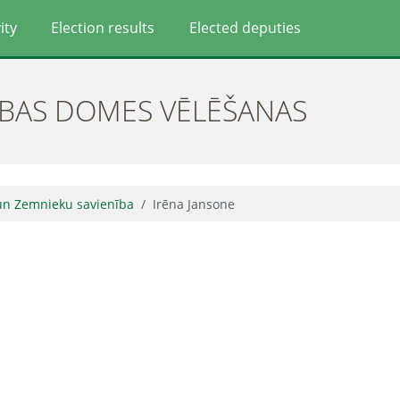
ity
Election results
Elected deputies
ĪBAS DOMES VĒLĒŠANAS
 un Zemnieku savienība
Irēna Jansone