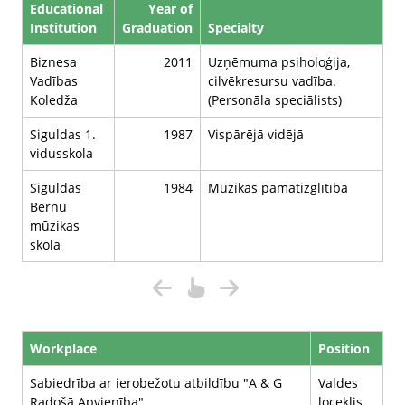
Educational
Year of
Institution
Graduation
Specialty
Biznesa
2011
Uzņēmuma psiholoģija,
Vadības
cilvēkresursu vadība.
Koledža
(Personāla speciālists)
Siguldas 1.
1987
Vispārējā vidējā
vidusskola
Siguldas
1984
Mūzikas pamatizglītība
Bērnu
mūzikas
skola
Workplace
Position
Sabiedrība ar ierobežotu atbildību "A & G
Valdes
Radošā Apvienība"
loceklis