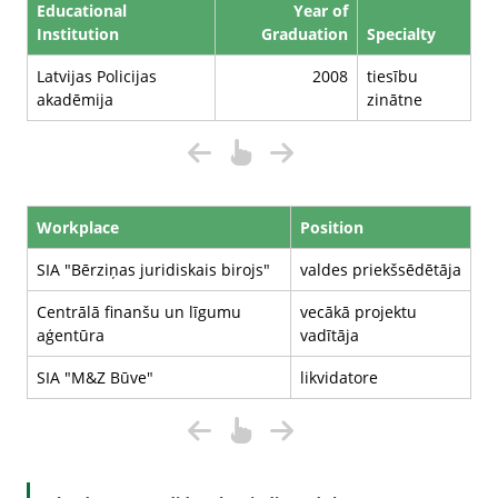
Educational
Year of
Institution
Graduation
Specialty
Latvijas Policijas
2008
tiesību
akadēmija
zinātne
Workplace
Position
SIA "Bērziņas juridiskais birojs"
valdes priekšsēdētāja
Centrālā finanšu un līgumu
vecākā projektu
aģentūra
vadītāja
SIA "M&Z Būve"
likvidatore