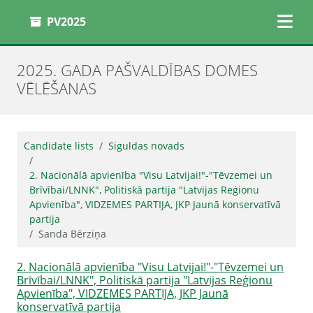
PV2025
2025. GADA PAŠVALDĪBAS DOMES
VĒLĒŠANAS
Candidate lists
Siguldas novads
2. Nacionālā apvienība "Visu Latvijai!"-"Tēvzemei un
Brīvībai/LNNK", Politiskā partija "Latvijas Reģionu
Apvienība", VIDZEMES PARTIJA, JKP Jaunā konservatīvā
partija
Sanda Bērziņa
2. Nacionālā apvienība "Visu Latvijai!"-"Tēvzemei un
Brīvībai/LNNK", Politiskā partija "Latvijas Reģionu
Apvienība", VIDZEMES PARTIJA, JKP Jaunā
konservatīvā partija