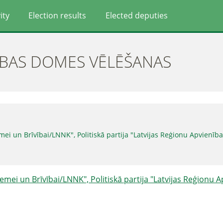
ity
Election results
Elected deputies
ĪBAS DOMES VĒLĒŠANAS
emei un Brīvībai/LNNK", Politiskā partija "Latvijas Reģionu Apvienīb
vzemei un Brīvībai/LNNK", Politiskā partija "Latvijas Reģionu