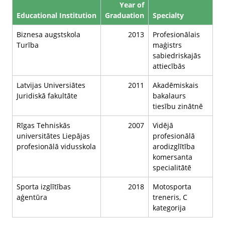
Year of
Educational Institution
Graduation
Specialty
Biznesa augstskola
2013
Profesionālais
Turība
maģistrs
sabiedriskajās
attiecībās
Latvijas Universiātes
2011
Akadēmiskais
Juridiskā fakultāte
bakalaurs
tiesību zinātnē
Rīgas Tehniskās
2007
Vidējā
universitātes Liepājas
profesionālā
profesionālā vidusskola
arodizglītība
komersanta
specialitātē
Sporta izglītības
2018
Motosporta
aģentūra
treneris, C
kategorija