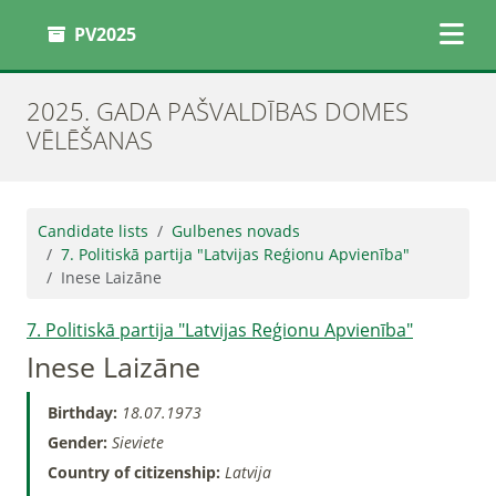
PV2025
2025. GADA PAŠVALDĪBAS DOMES
VĒLĒŠANAS
Candidate lists
Gulbenes novads
7. Politiskā partija "Latvijas Reģionu Apvienība"
Inese Laizāne
7. Politiskā partija "Latvijas Reģionu Apvienība"
Inese Laizāne
Birthday:
18.07.1973
Gender:
Sieviete
Country of citizenship:
Latvija