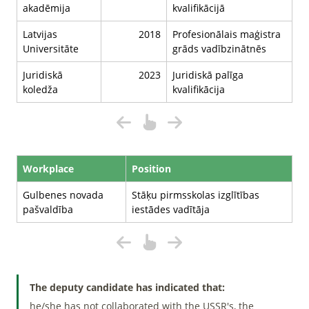
akadēmija
kvalifikācijā
Latvijas
2018
Profesionālais maģistra
Universitāte
grāds vadībzinātnēs
Juridiskā
2023
Juridiskā palīga
koledža
kvalifikācija
Workplace
Position
Gulbenes novada
Stāķu pirmsskolas izglītības
pašvaldība
iestādes vadītāja
The deputy candidate has indicated that:
he/she has not collaborated with the USSR's, the