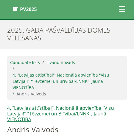
PV2025
2025. GADA PAŠVALDĪBAS DOMES
VĒLĒŠANAS
Candidate lists
Līvānu novads
4. "Latvijas attīstībai", Nacionālā apvienība "Visu
Latvijai!"-"Tēvzemei un Brīvībai/LNNK", Jaunā
VIENOTĪBA
Andris Vaivods
4. "Latvijas attīstībai", Nacionālā apvienība "Visu
Latvijai!"-"Tēvzemei un Brīvībai/LNNK", Jaunā
VIENOTĪBA
Andris Vaivods