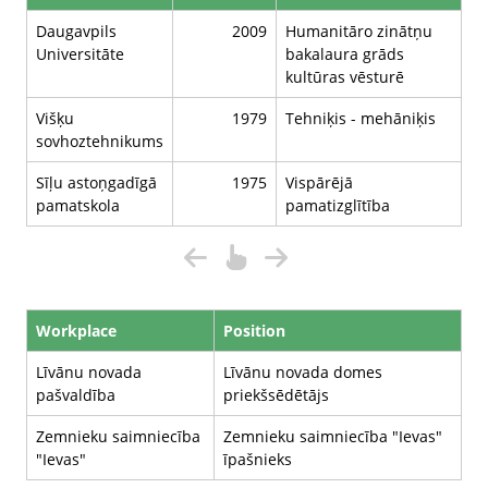
Daugavpils
2009
Humanitāro zinātņu
Universitāte
bakalaura grāds
kultūras vēsturē
Višķu
1979
Tehniķis - mehāniķis
sovhoztehnikums
Sīļu astoņgadīgā
1975
Vispārējā
pamatskola
pamatizglītība
Workplace
Position
Līvānu novada
Līvānu novada domes
pašvaldība
priekšsēdētājs
Zemnieku saimniecība
Zemnieku saimniecība "Ievas"
"Ievas"
īpašnieks