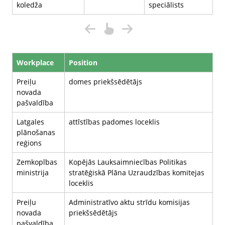
koledža
speciālists
Workplace
Position
Preiļu
domes priekšsēdētājs
novada
pašvaldība
Latgales
attīstības padomes loceklis
plānošanas
reģions
Zemkopības
Kopējās Lauksaimniecības Politikas
ministrija
stratēģiskā Plāna Uzraudzības komitejas
loceklis
Preiļu
Administratīvo aktu strīdu komisijas
novada
priekšsēdētājs
pašvaldība