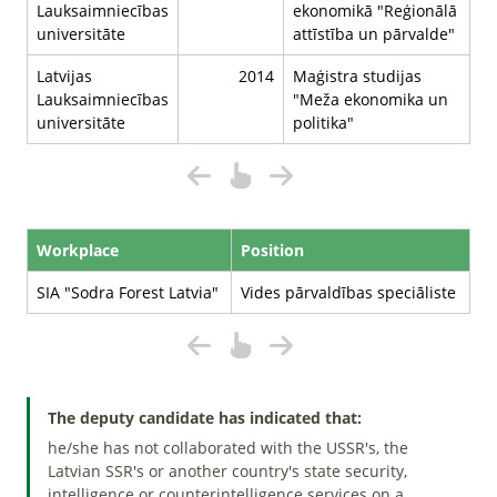
Lauksaimniecības
ekonomikā "Reģionālā
universitāte
attīstība un pārvalde"
Latvijas
2014
Maģistra studijas
Lauksaimniecības
"Meža ekonomika un
universitāte
politika"
Workplace
Position
SIA "Sodra Forest Latvia"
Vides pārvaldības speciāliste
The deputy candidate has indicated that:
he/she has not collaborated with the USSR's, the
Latvian SSR's or another country's state security,
intelligence or counterintelligence services on a