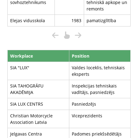
sovhoztehnikums
tehniskā apkope un
remonts
Elejas vidusskola
1983
pamatizglītība
Workplace
Position
SIA "LUX"
Valdes loceklis, tehniskais
eksperts
SIA TAHOGRĀFU
Inspekcijas tehniskais
AKADĒMIJA
vadītājs, pasniedzējs
SIA LUX CENTRS
Pasniedzējs
Christian Motorcycle
Viceprezidents
Association Latvia
Jelgavas Centra
Padomes priekšsēdētājs