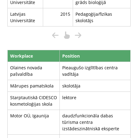
Universitāte
grāds bioloģijā
Latvijas
2015
Pedagoģija/fizikas
Universitāte
skolotājs
Workplace
Position
Olaines novada
Pieaugušo izglītības centra
pašvaldība
vadītāja
Mārupes pamatskola
skolotāja
Starptautiskā CIDESCO
lektore
kosmetoloģijas skola
Motor OÜ, Igaunija
daudzfunkcionāla dabas
tūrisma centra
izstādeszinātniskā eksperte