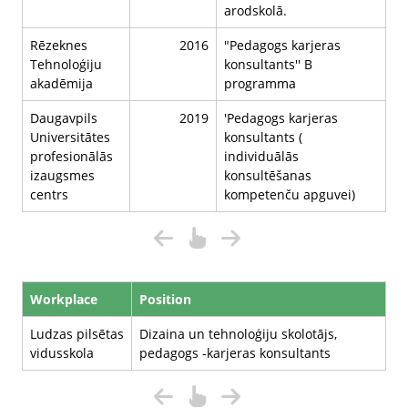
arodskolā.
Rēzeknes
2016
"Pedagogs karjeras
Tehnoloģiju
konsultants'' B
akadēmija
programma
Daugavpils
2019
'Pedagogs karjeras
Universitātes
konsultants (
profesionālās
individuālās
izaugsmes
konsultēšanas
centrs
kompetenču apguvei)
Workplace
Position
Ludzas pilsētas
Dizaina un tehnoloģiju skolotājs,
vidusskola
pedagogs -karjeras konsultants