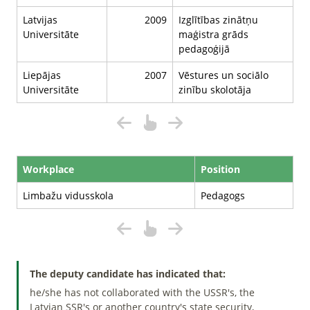
Latvijas
2009
Izglītības zinātņu
Universitāte
maģistra grāds
pedagoģijā
Liepājas
2007
Vēstures un sociālo
Universitāte
zinību skolotāja
Workplace
Position
Limbažu vidusskola
Pedagogs
The deputy candidate has indicated that:
he/she has not collaborated with the USSR's, the
Latvian SSR's or another country's state security,