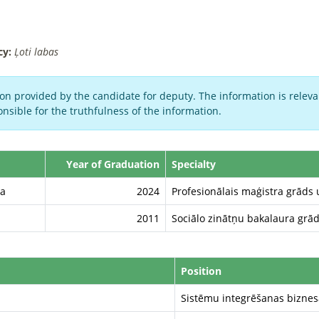
cy:
Ļoti labas
on provided by the candidate for deputy. The information is relevan
nsible for the truthfulness of the information.
Year of Graduation
Specialty
la
2024
Profesionālais maģistra grād
2011
Sociālo zinātņu bakalaura grā
Position
Sistēmu integrēšanas biznes