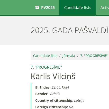
PV2025
Candidate lists
Activ
2025. GADA PAŠVALD
Candidate lists
Jūrmala
7. "PROGRESĪVIE"
7. "PROGRESĪVIE"
Kārlis Vilciņš
Birthday:
22.04.1984
Gender:
Vīrietis
Country of citizenship:
Latvija
Foreign citizenship:
No