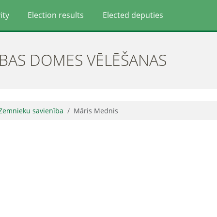
ity
Election results
Elected deputies
ĪBAS DOMES VĒLĒŠANAS
 Zemnieku savienība
Māris Mednis