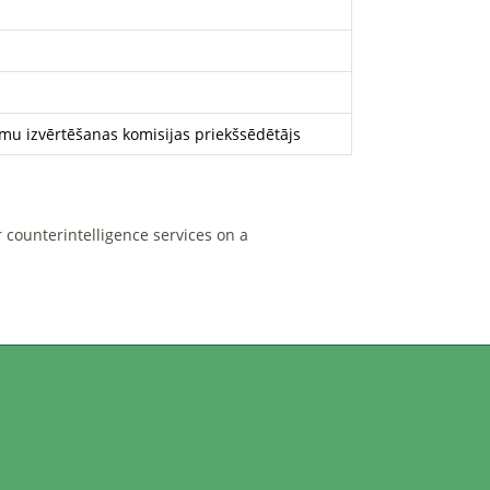
u izvērtēšanas komisijas priekšsēdētājs
r counterintelligence services on a