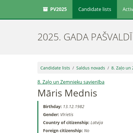
PV2025
Candidate lists
Activ
2025. GADA PAŠVALD
Candidate lists
Saldus novads
8. Zaļo un
8. Zaļo un Zemnieku savienība
Māris Mednis
Birthday:
13.12.1982
Gender:
Vīrietis
Country of citizenship:
Latvija
Foreign citizenship:
No