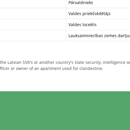
Pārvaldnieks
Valdes priekšsēdētājs
Valdes loceklis
Lauksaimniecības zemes darījum
he Latvian SSR's or another country's state security, intelligence o
officer or owner of an apartment used for clandestine.