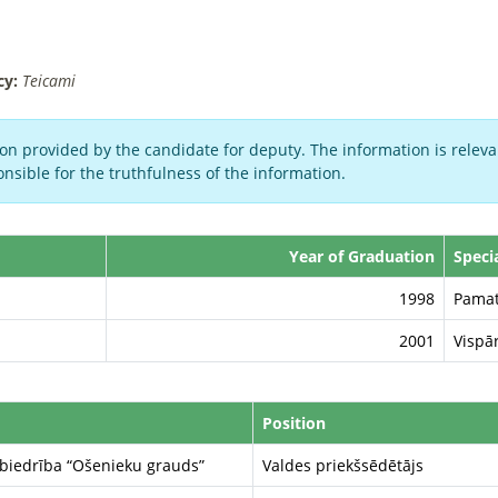
cy:
Teicami
on provided by the candidate for deputy. The information is relevan
nsible for the truthfulness of the information.
Year of Graduation
Speci
1998
Pamat
2001
Vispār
Position
biedrība “Ošenieku grauds”
Valdes priekšsēdētājs