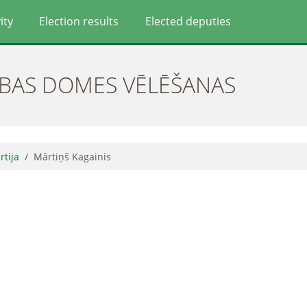
ity
Election results
Elected deputies
ĪBAS DOMES VĒLĒŠANAS
rtija
Mārtiņš Kagainis