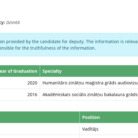
cy:
Dzimtā
on provided by the candidate for deputy. The information is relevan
nsible for the truthfulness of the information.
ear of Graduation
Specialty
2020
Humanitāro zinātņu maģistra grāds audiovizu
2016
Akadēmiskais sociālo zinātņu bakalaura grāds
Position
Vadītājs