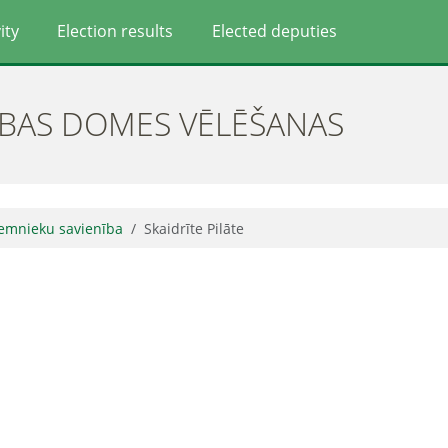
ity
Election results
Elected deputies
ĪBAS DOMES VĒLĒŠANAS
Zemnieku savienība
Skaidrīte Pilāte