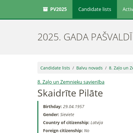
PV2025
Candidate lists
Activ
2025. GADA PAŠVALD
Candidate lists
Balvu novads
8. Zaļo un 
8. Zaļo un Zemnieku savienība
Skaidrīte Pilāte
Birthday:
29.04.1957
Gender:
Sieviete
Country of citizenship:
Latvija
Foreign citizenship:
No