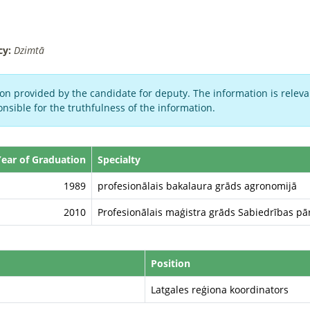
cy:
Dzimtā
on provided by the candidate for deputy. The information is relevan
nsible for the truthfulness of the information.
Year of Graduation
Specialty
1989
profesionālais bakalaura grāds agronomijā
2010
Profesionālais maģistra grāds Sabiedrības pārv
Position
Latgales reģiona koordinators