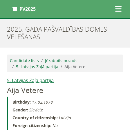
PV2025
2025. GADA PAŠVALDĪBAS DOMES
VĒLĒŠANAS
Candidate lists
Jēkabpils novads
5. Latvijas Zaļā partija
Aija Vetere
5. Latvijas Zaļā partija
Aija Vetere
Birthday:
17.02.1978
Gender:
Sieviete
Country of citizenship:
Latvija
Foreign citizenship:
No