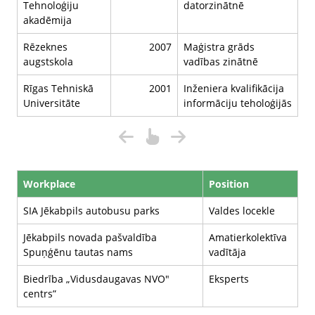
Tehnoloģiju
datorzinātnē
akadēmija
Rēzeknes
2007
Maģistra grāds
augstskola
vadības zinātnē
Rīgas Tehniskā
2001
Inženiera kvalifikācija
Universitāte
informāciju teholoģijās
Workplace
Position
SIA Jēkabpils autobusu parks
Valdes locekle
Jēkabpils novada pašvaldība
Amatierkolektīva
Spuņģēnu tautas nams
vadītāja
Biedrība „Vidusdaugavas NVO"
Eksperts
centrs”