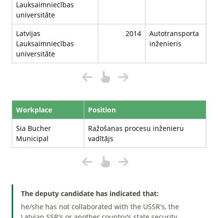
Lauksaimniecības
universitāte
Latvijas
2014
Autotransporta
Lauksaimniecības
inženieris
universitāte
Workplace
Position
Sia Bucher
Ražošanas procesu inženieru
Municipal
vadītājs
The deputy candidate has indicated that:
he/she has not collaborated with the USSR's, the
Latvian SSR's or another country's state security,