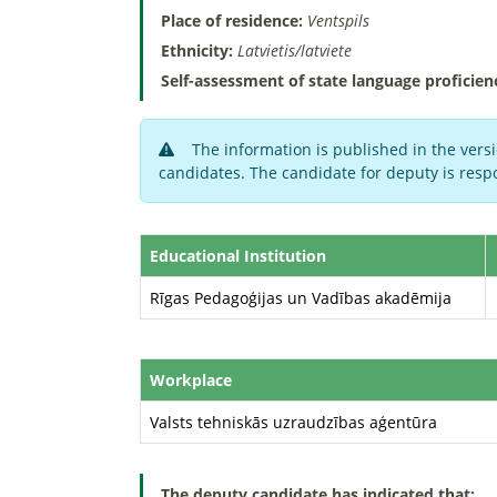
Place of residence:
Ventspils
Ethnicity:
Latvietis/latviete
Self-assessment of state language proficien
The information is published in the versi
candidates. The candidate for deputy is respo
Educational Institution
Rīgas Pedagoģijas un Vadības akadēmija
Workplace
Valsts tehniskās uzraudzības aģentūra
The deputy candidate has indicated that: