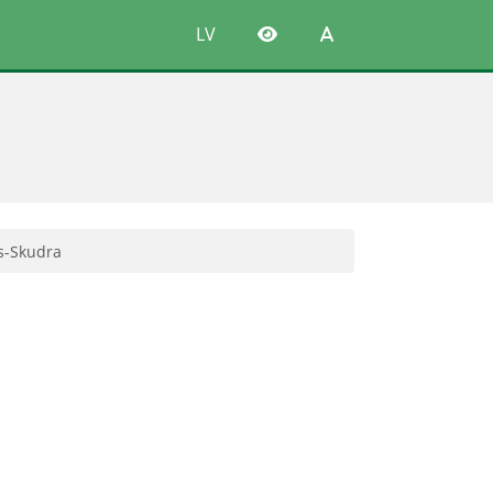
LV
s-Skudra