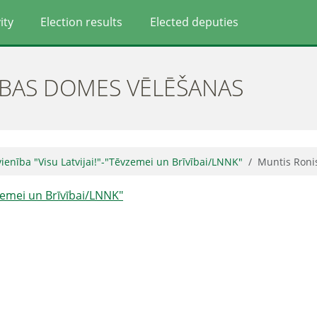
ity
Election results
Elected deputies
ĪBAS DOMES VĒLĒŠANAS
ienība "Visu Latvijai!"-"Tēvzemei un Brīvībai/LNNK"
Muntis Roni
vzemei un Brīvībai/LNNK"