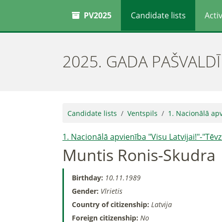
PV2025
Candidate lists
Activ
2025. GADA PAŠVALD
Candidate lists
Ventspils
1. Nacionālā apv
1. Nacionālā apvienība "Visu Latvijai!"-"Tē
Muntis Ronis-Skudra
Birthday:
10.11.1989
Gender:
Vīrietis
Country of citizenship:
Latvija
Foreign citizenship:
No