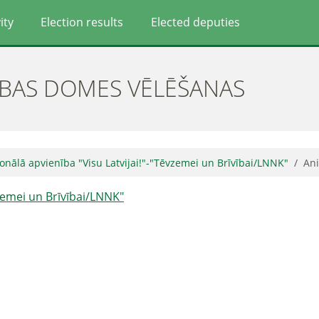
ity
Election results
Elected deputies
ĪBAS DOMES VĒLĒŠANAS
onālā apvienība "Visu Latvijai!"-"Tēvzemei un Brīvībai/LNNK"
An
vzemei un Brīvībai/LNNK"