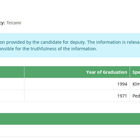
cy:
Teicami
on provided by the candidate for deputy. The information is relevan
nsible for the truthfulness of the information.
Year of Graduation
Spe
1994
Ķīm
1971
Ped