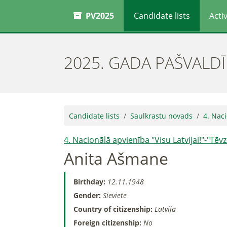
PV2025
Candidate lists
Activ
2025. GADA PAŠVALD
Candidate lists
Saulkrastu novads
4. Naci
4. Nacionālā apvienība "Visu Latvijai!"-"Tē
Anita Ašmane
Birthday:
12.11.1948
Gender:
Sieviete
Country of citizenship:
Latvija
Foreign citizenship:
No