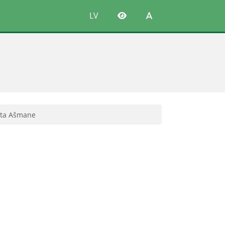
LV
ita Ašmane